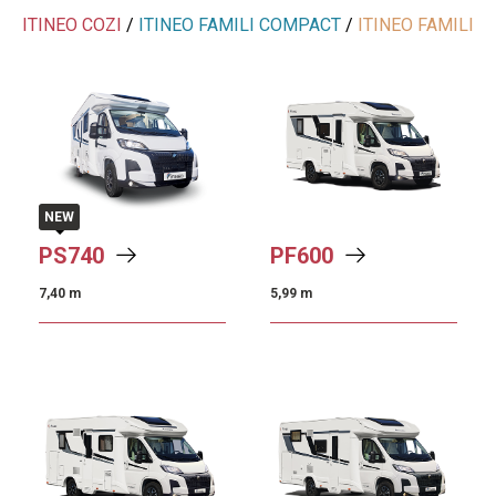
ITINEO COZI
/
ITINEO FAMILI COMPACT
/
ITINEO FAMILI
NEW
PS
740
PF
600
7,40 m
5,99 m