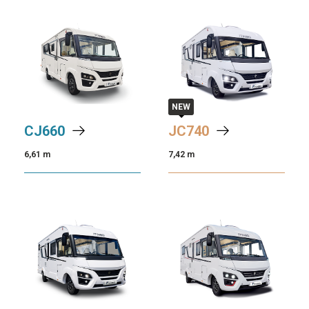
NEW
CJ
660
JC
740
6,61 m
7,42 m