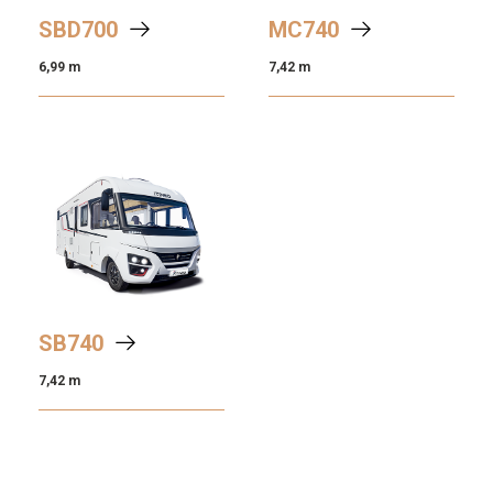
SBD
700
MC
740
6,99 m
7,42 m
SB
740
7,42 m