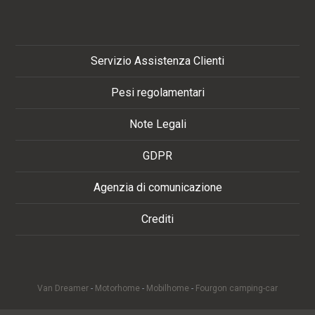
Servizio Assistenza Clienti
Pesi regolamentari
Note Legali
GDPR
Agenzia di comunicazione
Crediti
Van Dreamer
-
Motorhome
-
Mobilhome
-
Fourgon camping-car