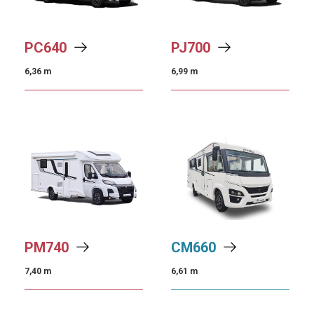
PC
640
PJ
700
6,36 m
6,99 m
PM
740
CM
660
7,40 m
6,61 m