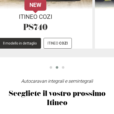
NEW
ITINEO FAMILI
JC740
Il modello in dettaglio
ITINEO
FAMILI
Autocaravan integrali e semintegrali
Scegliete il vostro prossimo
Itineo