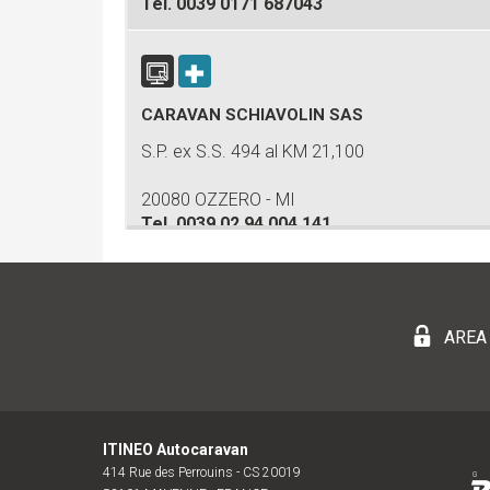
Tel.
0039 0171 687043
CARAVAN SCHIAVOLIN SAS
S.P. ex S.S. 494 al KM 21,100
20080 OZZERO - MI
Tel.
0039 02 94 004 141
TRECENTOSESSANTA SRL
AREA
VIA G. MORANDI, 22
21047 SARONNO VA
Tel.
00390296705834
ITINEO Autocaravan
414 Rue des Perrouins - CS 20019