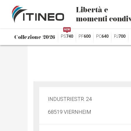
Libertà e
momenti condiv
NEW
Collezione 2026
PS
740
PF
600
PC
640
PJ
700
INDUSTRIESTR. 24
68519 VIERNHEIM