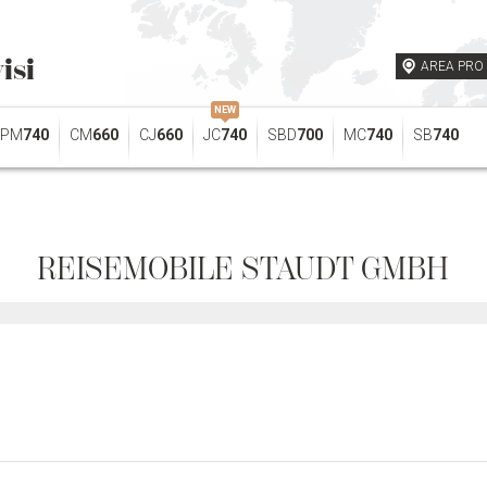
isi
AREA PRO
NEW
PM
740
CM
660
CJ
660
JC
740
SBD
700
MC
740
SB
740
REISEMOBILE STAUDT GMBH