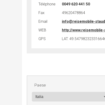
Téléphone
0049 620 441 50
Fax
49620478864
Email
info@reisemobile-staud
WEB
http://www.reisemobile-
GPS
LAT. 49.547982323316646
Paese