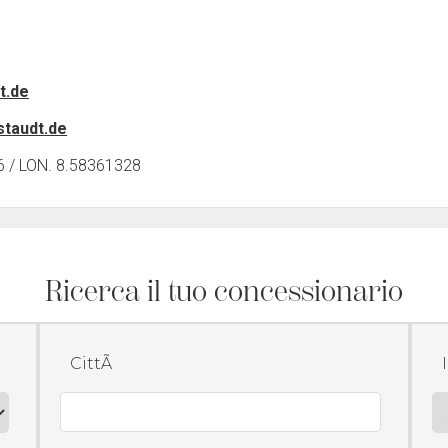
t.de
staudt.de
 / LON. 8.58361328
Ricerca il tuo concessionario
CittÃ