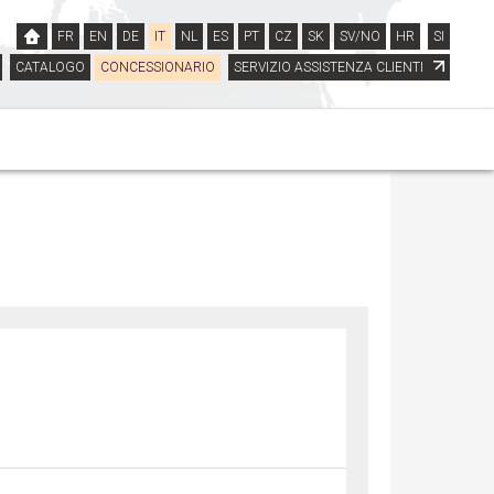
FR
EN
DE
IT
NL
ES
PT
CZ
SK
SV/NO
HR
SI
CATALOGO
CONCESSIONARIO
SERVIZIO ASSISTENZA CLIENTI