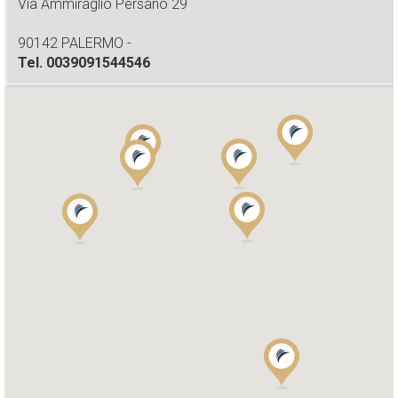
Via Ammiraglio Persano 29
90142 PALERMO -
Tel.
0039091544546